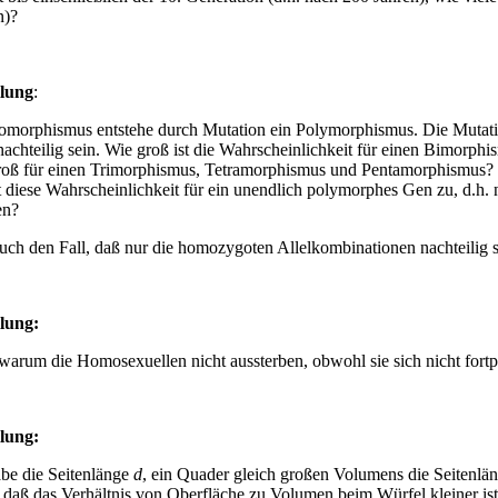
n)?
llung
:
morphismus entstehe durch Mutation ein Polymorphismus. Die Mutat
 nachteilig sein. Wie groß ist die Wahrscheinlichkeit für einen Bimorphi
groß für einen Trimorphismus, Tetramorphismus und Pentamorphismus
t diese Wahrscheinlichkeit für ein unendlich polymorphes Gen zu, d.h.
en?
uch den Fall, daß nur die homozygoten Allelkombinationen nachteilig s
llung
:
warum die Homosexuellen nicht aussterben, obwohl sie sich nicht fortp
llung
:
abe die Seitenlänge
d
, ein Quader gleich großen Volumens die Seitenl
, daß das Verhältnis von Oberfläche zu Volumen beim Würfel kleiner ist