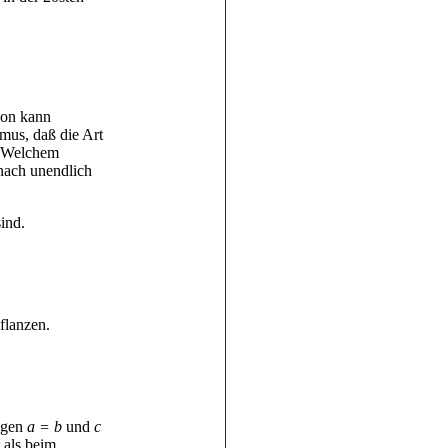
ion kann
smus, daß die Art
? Welchem
 nach unendlich
ind.
flanzen.
ängen
a = b
und
c
 als beim