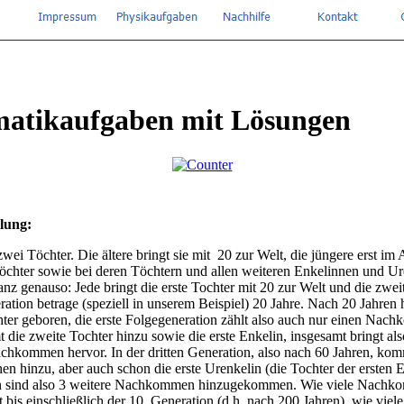
atikaufgaben mit Lösungen
llung
:
wei Töchter. Die ältere bringt sie mit 20 zur Welt, die jüngere erst im 
Töchter sowie bei deren Töchtern und allen weiteren Enkelinnen und U
ganz genauso: Jede bringt die erste Tochter mit 20 zur Welt und die zwe
ration betrage (speziell in unserem Beispiel) 20 Jahre. Nach 20 Jahren h
hter geboren, die erste Folgegeneration zählt also auch nur einen Na
die zweite Tochter hinzu sowie die erste Enkelin, insgesamt bringt als
chkommen hervor. In der dritten Generation, also nach 60 Jahren, ko
en hinzu, aber auch schon die erste Urenkelin (die Tochter der ersten 
on sind also 3 weitere Nachkommen hinzugekommen. Wie viele Nachk
t bis einschließlich der 10. Generation (d.h. nach 200 Jahren), wie viele