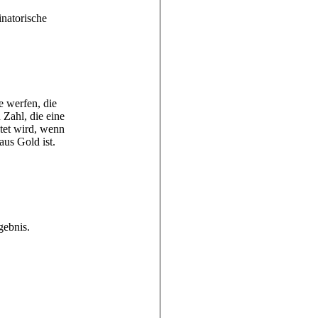
inatorische
e werfen, die
Zahl, die eine
htet wird, wenn
aus Gold ist.
gebnis.