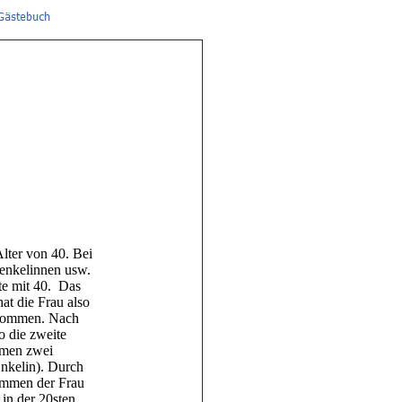
Alter von 40. Bei
renkelinnen usw.
ite mit 40. Das
at die Frau also
chkommen. Nach
o die zweite
mmen zwei
Enkelin). Durch
ommen der Frau
 in der 20sten