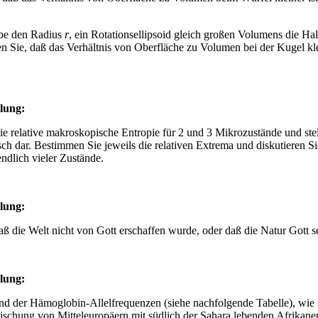
abe den Radius
r
, ein Rotationsellipsoid gleich großen Volumens die H
en Sie, daß das Verhältnis von Oberfläche zu Volumen bei der Kugel kle
llung
:
e relative makroskopische Entropie für 2 und 3 Mikrozustände und stel
ch dar. Bestimmen Sie jeweils die relativen Extrema und diskutieren S
ndlich vieler Zustände.
llung
:
ß die Welt nicht von Gott erschaffen wurde, oder daß die Natur Gott sel
llung
:
nd der Hämoglobin-Allelfrequenzen (siehe nachfolgende Tabelle), wie 
ischung von Mitteleuropäern mit südlich der Sahara lebenden Afrikane