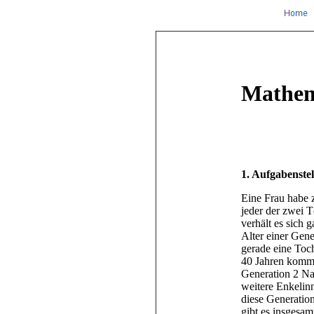
Mathem
1. Aufgabenste
Eine Frau habe z
jeder der zwei 
verhält es sich 
Alter einer Gene
gerade eine Toc
40 Jahren kommt 
Generation 2 Na
weitere Enkelinn
diese Generati
gibt es insgesam