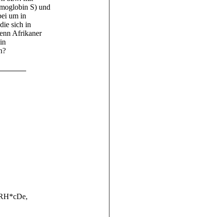
ämoglobin S) und
bei um in
ie sich in
enn Afrikaner
in
n?
RH*cDe
,