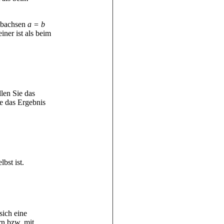
albachsen
a = b
iner ist als beim
len Sie das
ie das Ergebnis
bst ist.
sich eine
rn bzw. mit