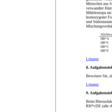
Menschen aus Sü
verwandter Hämo
Mitteleuropa ni
homozygoter For
und Südostasiat
Mischungsverhäl
Allelfre
HB*A
HB*S
HB*C
HB*E
Lösung:
8
. Aufgabenste
Beweisen Sie, da
Lösung:
9
. Aufgabenste
Beim Rhesusfakt
RH*cDE
(alle r