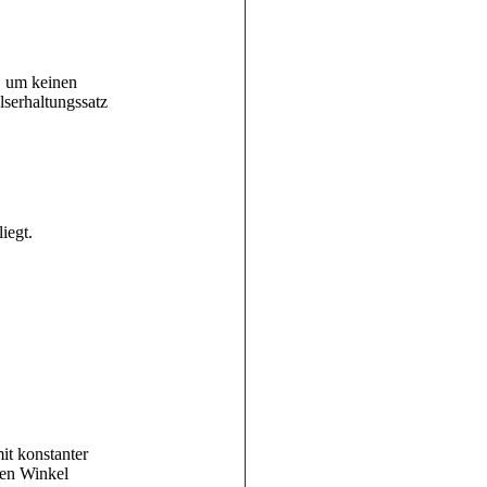
b, um keinen
serhaltungssatz
iegt.
it konstanter
hen Winkel