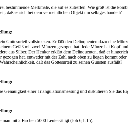
rei bestimmende Merkmale, die auf es zutreffen. Wie groß ist die komb
it, daß es sich bei dem vermeintlichen Objekt um selbiges handelt?
ellung
:
ein Gottesurteil vollstrecken. Er läßt den Delinquenten dazu eine Münz
s einem Gefäß mit zwei Münzen gezogen hat. Jede Münze hat Kopf und 
dere aus Silber. Der Henker erklärt dem Delinquenten, daß er hingeric
r gezogen hat, entweder mit der Zahl nach oben zu liegen kommt oder 
 Wahrscheinlichkeit, daß das Gottesurteil zu seinen Gunsten ausfällt?
ellung
:
ie Genauigkeit einer Triangulationsmessung und diskutieren Sie das Er
ellung
:
e man mit 2 Fischen 5000 Leute sättigt (Joh 6,1-15).