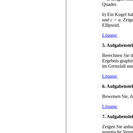
Quader.
b) Ein Kugel h
und
c > a
. Zeig
Ellipsoid.
Lösung:
5. Aufgabenste
Berechnen Sie di
Ergebnis graphis
im Grenzfall une
Lösung:
6. Aufgabenste
Beweisen Sie, da
Lösung:
7
. Aufgabenste
Zeigen Sie anha
genetische Verm