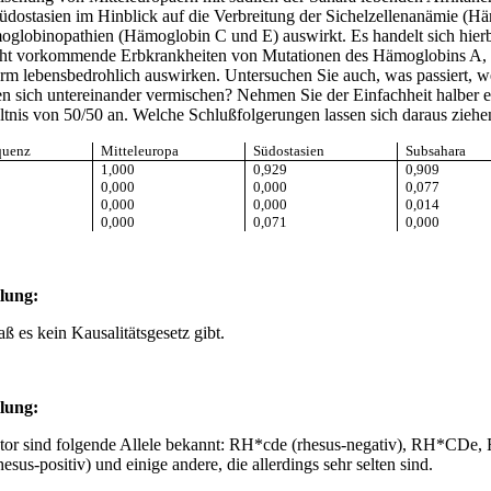
dostasien im Hinblick auf die Verbreitung der Sichelzellenanämie (H
globinopathien (Hämoglobin C und E) auswirkt. Es handelt sich hier
cht vorkommende Erbkrankheiten von Mutationen des Hämoglobins A, d
m lebensbedrohlich auswirken. Untersuchen Sie auch, was passiert, w
en sich untereinander vermischen? Nehmen Sie der Einfachheit halber e
tnis von 50/50 an. Welche Schlußfolgerungen lassen sich daraus ziehe
quenz
Mitteleuropa
Südostasien
Subsahara
1,000
0,929
0,909
0,000
0,000
0,077
0,000
0,000
0,014
0,000
0,071
0,000
llung
:
ß es kein Kausalitätsgesetz gibt.
llung
:
or sind folgende Allele bekannt:
RH*cde
(rhesus-negativ),
RH*CDe
,
hesus-positiv) und einige andere, die allerdings sehr selten sind.