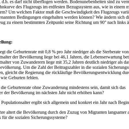
 d.h. es darf nicht überflogen werden. Bodenunebenheiten sind zu vern
ahnkurve des Flugzeugs im erdfesten Bezugssystem aus, wie in einem 
em? Um welchen Faktor muß die Geschwindigkeit des Flugzeugs varii
enannten Bedingungen eingehalten werden können? Wie ändern sich die
ug zu einem bestimmten Zeitpunkt seine Richtung um 90° nach links ä
ellung
:
egt die Geburtenrate mit 0,8 % pro Jahr niedriger als die Sterberate von
salter der Bevölkerung liege bei 46,1 Jahren, die Lebenserwartung bet
salter von Zuwanderern liege mit 35,2 Jahren deutlich niedriger als da
evölkerung. Um die Zahl der Beitragszahler in die sozialen Sicherung
en, gleicht die Regierung die rückläufige Bevölkerungsentwicklung dur
wie Geburten fehlen.
die Geburtenrate ohne Zuwanderung mindestens sein, damit sich das
ter der Bevölkerung im nächsten Jahr nicht erhöhen kann?
 Populationsalter ergibt sich allgemein und konkret ein Jahr nach Begi
hre altert die Bevölkerung durch den Zuzug von Migranten langsamer a
 für die sozialen Sicherungssysteme?