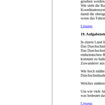
gesehen werden,
Wie sieht die B
Koordinatensyst
damit die obeng
wenn das Fahrze
Lösung:
19. Aufgabenst
In einem Land li
Das Durchschnitt
Das Durchschnitt
einheimischen B
konstant zu halt
Zuwanderer aus 
Wie hoch müßte 
Durchschnittsal
Welches mittlere
Um wie viele Ja
was bedeutet das
Lösung: