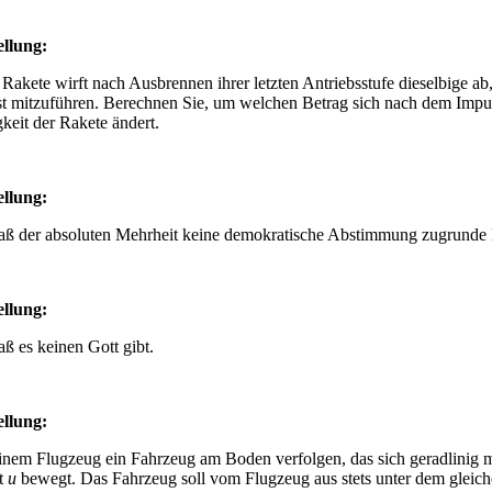
ellung
:
e Rakete wirft nach Ausbrennen ihrer letzten Antriebsstufe dieselbige a
st mitzuführen. Berechnen Sie, um welchen Betrag sich nach dem Impul
keit der Rakete ändert.
ellung
:
aß der absoluten Mehrheit keine demokratische Abstimmung zugrunde l
ellung
:
ß es keinen Gott gibt.
ellung
:
einem Flugzeug ein Fahrzeug am Boden verfolgen, das sich geradlinig m
t
u
bewegt. Das Fahrzeug soll vom Flugzeug aus stets unter dem gleic