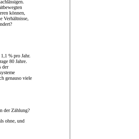
achlässigen.
mitbewegten
eren können,
 Verhältnisse,
ndert?
 1,1 % pro Jahr.
rage 80 Jahre.
s der
ssysteme
ch genauso viele
nn der Zählung?
ls ohne, und