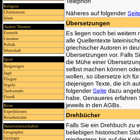
Telephon
Religion
Christentum
Näheres auf folgender
Seit
Islam
Übersetzungen
Andere Themen
Es liegen noch bei weitem n
Esoterik
Literatur
alle Quellentexte lateinisch
Politik
griechischer Autoren in de
Wirtschaft
Übersetzungen vor. Falls Si
Sport
die Mühe einer Übersetzung
Bergsteigen
selbst machen können ode
Jagd
wollen, so übersetze ich für
Fliegen
diejenigen Texte, die ich au
Segeln
folgender
Seite
dazu angeb
Taekwondo
Fitneß
habe. Genaueres erfahren 
jeweils in den AGBs.
Reise
Expeditionen
Drehbücher
Reiseberichte
Falls Sie ein Drehbuch zu 
Naturwissenschaften
beliebigen historischen Stof
Geographie
Geologie
mindestens bis auf die Kolo