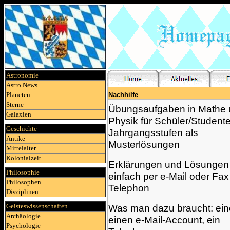
Astronomie
Astro News
Planeten
Nachhilfe
Sterne
Übungsaufgaben in Mathe
Galaxien
Physik für Schüler/Studente
Geschichte
Jahrgangsstufen als
Antike
Musterlösungen
Mittelalter
Kolonialzeit
Erklärungen und Lösungen
Philosophie
einfach per e-Mail oder Fax
Philosophen
Telephon
Disziplinen
Geisteswissenschaften
Was man dazu braucht: ei
Archäologie
einen e-Mail-Account, ein
Psychologie