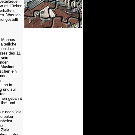
Detailtreue
wo es Lücken
erhalten,
ten. Was ich
engestellt
es Mannes
alterliche
punkt die
sses des 11.
 sein
enden
r Muslime
schen ein
ende
n
e ihn in
g und zur
ten,
schen gebannt
r ihm und
ur noch "die
oretiker
unächst
ne
 Ziele
ahn mit den