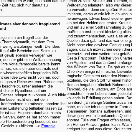
en erfordern würde, und auch das nur,
schon zu viele Stücke und Themen, d
e Zeit hat, sich nur darauf zu
Weltgeltung erlangten, also war dieser
n.
zu verwerfen, denn die großen Meister
imitieren, daran würde ich mich wohl n
heranwagen. Etwas bescheidener gewo
ich bei den Helden des ersten Kreuzz
ärmtes aber dennoch frappierend
und um zu einer Stoffsammlung zu ge
bild
mußte ich erst einmal blindwütig alles
und zusammensuchen, was a es an or
eigentlich ein Begriff aus der
Quellen dazu gab, und das war eine 
en Thermodynamik, mit dem Otto
Nicht ohne eine gewisse Genugtuung 
r wenig anzufangen weiß. Die Idee,
sagen, daß ich inzwischen deren drei
ff auf alle Bereiche des Seins zu
übersetzt und eine weitere neu gefaßt
 ist gewiß ebenso verwegen wie
Gesta Francorum, Fulcher von Chartr
h, denn er gibt eine Weltanschauung
von Aguilers und das äußerst umfang
r ihre Vorläufermodelle bereits kennt,
des Wilhelm von Tyrus. Da gab es nun
lismus, die sich aber erstmals seit
Chroniken einige ruhmreiche, bisweile
n wissenschaftlich begründen läßt.
tragische Gestalten unter den Norma
t die Idee zwar nicht von mir, doch
Siziliens, die den Stoff für einen histo
eine ganze Reihe weiterer Phänomene,
Roman hergaben, nämlich Bohemund 
ie beschreibt, unter anderem die
Tankred, die viel wagten, am Ende ab
it dieser Hypothese auf ein
erreichten, ihren Lebenstraum jedenfal
 Ganzes bringen zu können. Auch bilde
vollends in Erfüllung gehen sahen. Da
 den Leser nicht erst mit dem
nun durch jahrelange Studien zusam
 konfrontieren zu müssen, sondern ihn
habe, möchte ich nun gerne in Form e
einer Entstehung teilhaben lassen zu
spannenden Romans aufbereiten, und
er ist das Ergebnis durchaus nichts
deswegen, weil alle bekannten Quellen
e Nerven, denn es hat schon immer
enorme Fülle von Fragen offenlassen, 
ere Herausforderung bedeutet, der
ein Roman Antwort geben kann. Was 
 Gesicht zu blicken. -->
Entropie
ereignet hat und was diese Kreuzritte