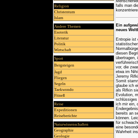
Menschenleb
falls man di
Religion
konzentriere
Christentum
Islam
Ein aufgew
Andere Themen
neues Welt
Esoterik
Literatur
Entropie ist 
Politik
statistisch
Normalbürge
Wirtschaft
diesen Begri
übertragen,
Sport
verführerisc
Bergsteigen
vor, die zwa
etwa im Nihi
Jagd
Jeremy Rifki
Fliegen
Somit stamm
Segeln
glaube ich 
Taekwondo
als Rifkin s
Evolution, m
Fitneß
schlüssiges
Reise
ich mir ein,
Endergebnis
Expeditionen
bereits an s
Reiseberichte
können. Leid
für schwach
Naturwissenschaften
eine besond
Geographie
Wahrheit ins
Geologie