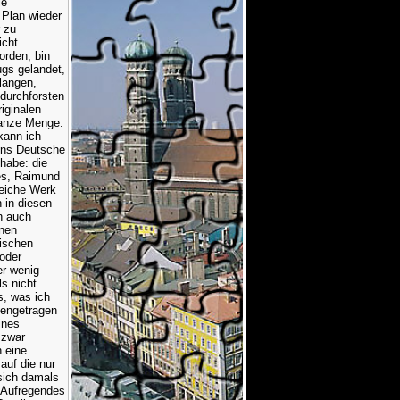
ie
 Plan wieder
 zu
icht
rden, bin
ugs gelandet,
langen,
 durchforsten
iginalen
ganze Menge.
kann ich
 ins Deutsche
 habe: die
es, Raimund
reiche Werk
 in diesen
n auch
nnen
rischen
oder
er wenig
ls nicht
s, was ich
mengetragen
ines
 zwar
 eine
auf die nur
sich damals
r Aufregendes