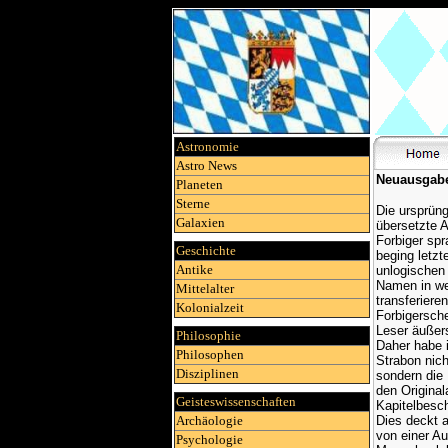
Astronomie
Astro News
Neuausgabe
Planeten
Sterne
Die ursprün
Galaxien
übersetzte 
Forbiger spr
Geschichte
beging letzt
Antike
unlogischen 
Namen in wen
Mittelalter
transferiere
Kolonialzeit
Forbigersche
Leser äußer
Philosophie
Daher habe 
Philosophen
Strabon nich
Disziplinen
sondern die 
den Origina
Geisteswissenschaften
Kapitelbesc
Archäologie
Dies deckt a
von einer Au
Psychologie