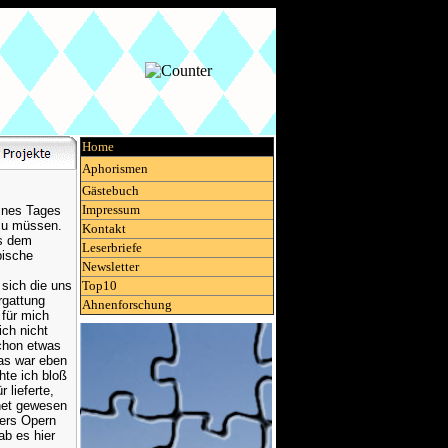
Home
Aphorismen
Gästebuch
Impressum
eines Tages
 zu müssen.
Kontakt
s dem
Leserbriefe
pische
Newsletter
 sich die uns
Top10
rgattung
Ahnenforschung
 für mich
ich nicht
chon etwas
das war eben
hte ich bloß
 lieferte,
net gewesen
ners Opern
ab es hier