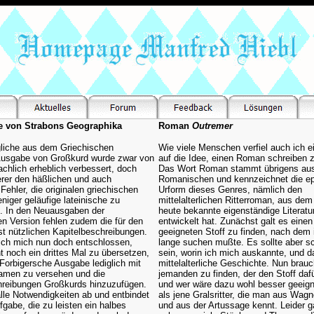
 von Strabons Geographika
Roman
Outremer
gliche aus dem Griechischen
Wie viele Menschen verfiel auch ich 
Ausgabe von Großkurd wurde zwar von
auf die Idee, einen Roman schreiben
achlich erheblich verbessert, doch
Das Wort Roman stammt übrigens au
erer den häßlichen und auch
Romanischen und kennzeichnet die e
Fehler, die originalen griechischen
Urform dieses Genres, nämlich den
iger geläufige lateinische zu
mittelalterlichen Ritterroman, aus dem
n. In den Neuausgaben der
heute bekannte eigenständige Literatu
n Version fehlen zudem die für den
entwickelt hat. Zunächst galt es einen
st nützlichen Kapitelbeschreibungen.
geeigneten Stoff zu finden, nach dem 
ich mich nun doch entschlossen,
lange suchen mußte. Es sollte aber s
t noch ein drittes Mal zu übersetzen,
sein, worin ich mich auskannte, und 
Forbigersche Ausgabe lediglich mit
mittelalterliche Geschichte. Nun brauc
lamen zu versehen und die
jemanden zu finden, der den Stoff dafür
hreibungen Großkurds hinzuzufügen.
und wer wäre dazu wohl besser geeig
lle Notwendigkeiten ab und entbindet
als jene Gralsritter, die man aus Wag
fgabe, die zu leisten ein halbes
und aus der Artussage kennt. Leider g