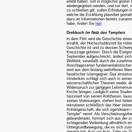
erlebt haben, soll in möglichst großer 
wiedergegeben werden, und nur dort, 
zu schließen gilt, sollen Erfindungen h
welche die Erzählung plausibel gestal
dazu an Informationen bereits zusamm
habe, finden Sie
hier
.
Drehbuch
Im Netz des Templers
In dem Film wird die Geschichte ein
erzählt, der Hochschuldozent für mittel
Geschichte ist und zu dessen Schwer
Kreuzzüge gehören. Durch die Ereigni
September aufgeschreckt, ändert sich
Weltbild, veranlaßt durch die zunehm
Anschlagsserien fundamentalistische
wird aus dem bislang weltoffenen Men
fanatischer Islamgegner. Das einsetz
Umdenken schlägt sich auch in seine
wissenschaftlichen Theorien nieder, di
Widerspruch zur gängigen Lehrmeinun
Kirche bringen. Lediglich seine Studen
fasziniert von seinen Antithesen, lau
seinen Vorlesungen, stehen fest hinte
rekrutieren schließlich das Heer seiner
Anhängerschaft, die sich irgendwann n
Templer" nennt. Als Verschwörungsthe
gebrandmarkt, formiert sich aus der z
schlagenden Verbindung allmählich ei
Untergrundbewegung, die es sich zum
gesetzt hat, Aug' um Aug', Zahn um Z