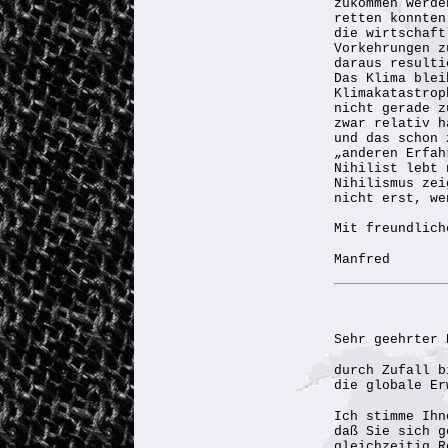
zukommen werde
retten konnten
die wirtschaft
Vorkehrungen z
daraus resulti
Das Klima blei
Klimakatastrop
nicht gerade z
zwar relativ h
und das schon 
„anderen Erfah
Nihilist lebt 
Nihilismus zei
nicht erst, we
Mit freundlich
Manfred
Sehr geehrter 
durch Zufall b
die globale Er
Ich stimme Ih
daß Sie sich g
gleichzeitig R