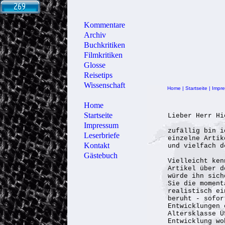
Kommentare
Archiv
Buchkritiken
Filmkritiken
Glosse
Reisetips
Wissenschaft
Home
|
Startseite
|
Impr
Home
Startseite
Lieber Herr Hi
Impressum
zufällig bin i
Leserbriefe
einzelne Artik
Kontakt
und vielfach d
Gästebuch
Vielleicht ken
Artikel über d
würde ihn sich
Sie die moment
realistisch ei
beruht - sofor
Entwicklungen 
Altersklasse Ü
Entwicklung wo