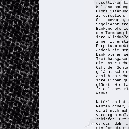
resultieren ka
Weltanschauung
Globalisierung
zu versetzen, 
Spitzenwerte, 
Segeljacht trä
Bankenchefs is
den Turm umgib
ihre Gliedmaße
ihnen zu erst
Perpetuum mobi
Jedoch die Men
Banknote an We
Treibhausgasen
die unser Lebe
Gift der Schla
gelähmt schein
Ansichten schä
ihre Lippen qu
glänzt. Wie La
friedliches Pl
winkt.
Natürlich hat 
Rentenlöcher, 
damit noch meh
versorgen muß.
schiefen Turm 
es das, daß ma
ein Perpetuum 