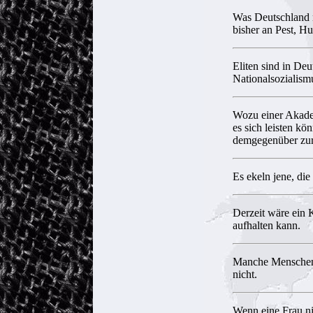
Was Deutschland no
bisher an Pest, H
Eliten sind in De
Nationalsozialism
Wozu einer Akademi
es sich leisten kö
demgegenüber zur
Es ekeln jene, die
Derzeit wäre ein 
aufhalten kann.
Manche Menschen s
nicht.
Wenn eine Frau nic