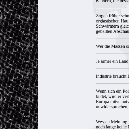
Kindern, die bes
Zogen früher schn
orgiastischen Hau
Schwärmern gleich
geballten Abschau
Wer die Massen sch
Je ärmer ein Land
Industrie braucht 
Wenn sich ein Poli
bildet, wird er ve
Europa mitverantw
unwidersprochen, 
Wessen Meinung in
noch lange keine 