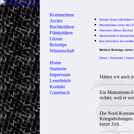
Kommentare
Günter Grass will dritten
Archiv
Wendehälse unter den Kli
Buchkritiken
Griechen öffnen Büchse
Filmkritiken
Werteverfall in Deutschl
Glosse
Das Scheitern der multiku
Reisetips
Wissenschaft
Weitere Beiträge siehe
Home
|
Startseite
|
Impr
Home
Startseite
Impressum
Hätten wir auch i
Leserbriefe
Kontakt
Ein Mainstream-Sc
Gästebuch
richtet, weil er w
Die Nord-Koreaner 
Kriegsdrohungen 
kurze Zeit.