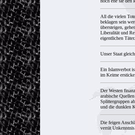
noch ehe sie den 
All die vielen Tot
beklagen sein we
übersteigen, gehen
Liberalität und Re
eigentlichen Täter
Uns
er Staat glei
Ein Islamverbot i
im Keime ersticke
Der Westen finanzi
arabische Quellen
Splittergruppen ab
und die dunklen K
Die feigen Anschl
verrät Unkenntnis