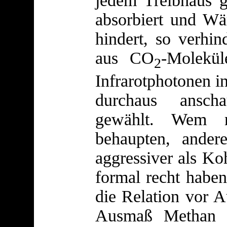
jedem Treibhaus g
absorbiert und Wä
hindert, so verhin
aus CO
-Molekü
2
Infrarotphotonen in
durchaus anscha
gewählt. Wem n
behaupten, ander
aggressiver als Ko
formal recht haben
die Relation vor 
Ausmaß Methan p