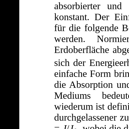
absorbierter und 
konstant. Der Ein
für die folgende B
werden. Normi
Erdoberfläche abge
sich der Energieer
einfache Form bri
die Absorption u
Mediums bedeut
wiederum ist defini
durchgelassener zu 
=
J
/
J
, wobei die d