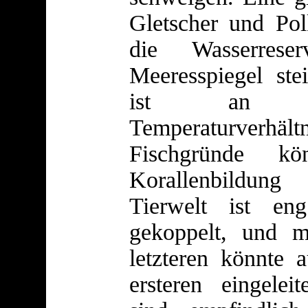
Gletscher und Po
die Wasserreser
Meeresspiegel ste
ist an ex
Temperaturver
Fischgründe kö
Korallenbildung
Tierwelt ist en
gekoppelt, und 
letzteren könnte 
ersteren eingele