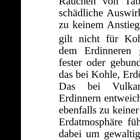
Rauchen von Tab
schädliche Auswir
zu keinem Anstie
gilt nicht für Koh
dem Erdinneren g
fester oder gebun
das bei Kohle, Erdö
Das bei Vulka
Erdinnern entweic
ebenfalls zu keine
Erdatmosphäre fü
dabei um gewalti