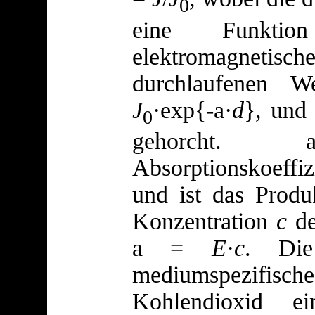
0
eine Funkt
elektromagne
durchlaufenen W
J
·exp{-
a
·
d
}, und
0
gehorcht.
Absorptionskoeff
und ist das Produ
Konzentration
c
de
a
=
E
·
c
. Die
mediumspezifisc
Kohlendioxid e