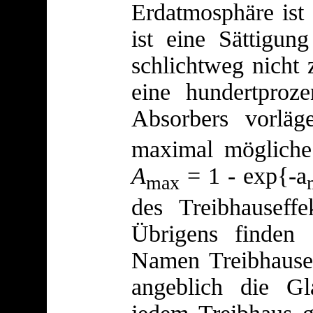
Erdatmosphäre ist 
ist eine Sättigun
schlichtweg nicht 
eine hundertproze
Absorbers vorlä
maximal mögliche 
A
= 1 - exp{-
a
max
des Treibhauseffe
Übrigens finden
Namen Treibhausef
angeblich die Gl