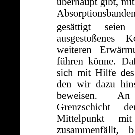
überhaupt gibt, mi
Absorptionsba
gesättigt seie
ausgestoßenes K
weiteren Erwärm
führen könne. Daß
sich mit Hilfe des
den wir dazu hins
beweisen. An
Grenzschicht d
Mittelpunkt mi
zusammenfällt, 