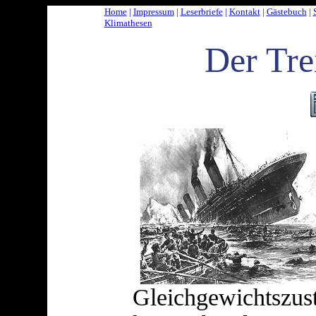
Home
|
Impressum
|
Leserbriefe
|
Kontakt
|
Gästebuch
|
Klimathesen
Der Tre
Gleichgewichtszu