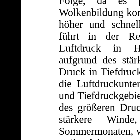
Folge, da es pa
Wolkenbildung kom
höher und schnel
führt in der R
Luftdruck in Ho
aufgrund des stär
Druck in Tiefdruc
die Luftdruckunte
und Tiefdruckgebie
des größeren Druc
stärkere Wind
Sommermonaten, we