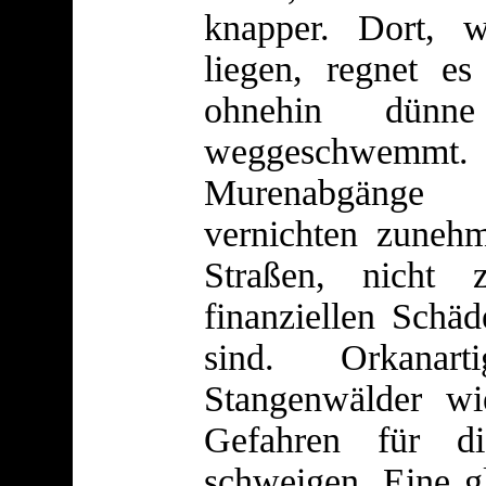
knapper. Dort, 
liegen, regnet es
ohnehin dünn
weggeschwemm
Murenabgänge
vernichten zuneh
Straßen, nicht
finanziellen Schä
sind. Orkanar
Stangenwälder w
Gefahren für di
schweigen. Eine g