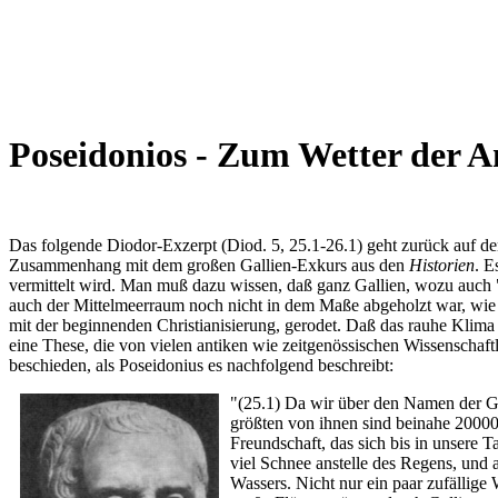
Poseidonios - Zum Wetter der A
Das folgende Diodor-Exzerpt (Diod. 5, 25.1-26.1) geht zurück auf de
Zusammenhang mit dem großen Gallien-Exkurs aus den
Historien
. E
vermittelt wird. Man muß dazu wissen, daß ganz Gallien, wozu auch 
auch der Mittelmeerraum noch nicht in dem Maße abgeholzt war, wie w
mit der beginnenden Christianisierung, gerodet. Daß das rauhe Klim
eine These, die von vielen antiken wie zeitgenössischen Wissenschaf
beschieden, als Poseidonius es nachfolgend beschreibt:
"(25.1) Da wir über den Namen der Ga
größten von ihnen sind beinahe 200000
Freundschaft, das sich bis in unsere T
viel Schnee anstelle des Regens, und 
Wassers. Nicht nur ein paar zufällige