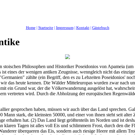
Home
|
Startseite
|
Impressum
|
Kontakt
|
Gästebuch
ntike
n stoischen Philosophen und Historiker Poseidonios von Apameia (um 13
s ist eines der wenigen antiken Zeugnisse, wenngleich nicht das einzig
"Germanien" zählte (ein Begriff, den es zu Lebzeiten Poseidonios' no
ir das heute kennen. Die Wälder Mitteleuropas wurden zwar nach und n
a mit ein Grund war, der die Völkerwanderung ausgelöst hat, wahrschei
tlern vertreten wird. Durch die Abholzung der europäischen Regenwälde
llier gesprochen haben, müssen wir auch über das Land sprechen. Ga
 Mann stark, die kleinsten 50000, und einer von ihnen steht seit alter
age erhalten hat. (2) Das Land liegt größtenteils im Norden und ist desh
an klaren Tagen ist alles voll Eis und schlimmem Frost, durch den die F
 Wanderer überqueren das Eis, sondern auch riesige Heere mit allem Tr