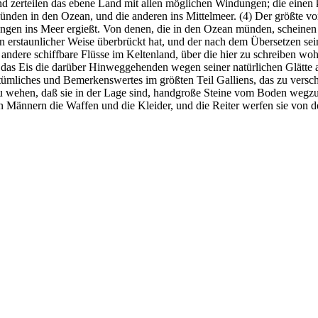
nd zerteilen das ebene Land mit allen möglichen Windungen; die einen
nden in den Ozean, und die anderen ins Mittelmeer. (4) Der größte von d
ngen ins Meer ergießt. Von denen, die in den Ozean münden, scheinen 
n erstaunlicher Weise überbrückt hat, und der nach dem Übersetzen sei
andere schiffbare Flüsse im Keltenland, über die hier zu schreiben wohl
das Eis die darüber Hinweggehenden wegen seiner natürlichen Glätte au
tümliches und Bemerkenswertes im größten Teil Galliens, das zu versc
zu wehen, daß sie in der Lage sind, handgroße Steine vom Boden wegzu
en Männern die Waffen und die Kleider, und die Reiter werfen sie von d