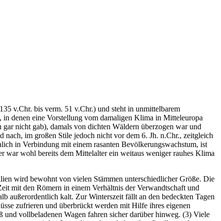
5 v.Chr. bis verm. 51 v.Chr.) und steht in unmittelbarem
e, in denen eine Vorstellung vom damaligen Klima in Mitteleuropa
ch gar nicht gab), damals von dichten Wäldern überzogen war und
ach, im großen Stile jedoch nicht vor dem 6. Jh. n.Chr., zeitgleich
nlich in Verbindung mit einem rasanten Bevölkerungswachstum, ist
r war wohl bereits dem Mittelalter ein weitaus weniger rauhes Klima
llien wird bewohnt von vielen Stämmen unterschiedlicher Größe. Die
 Zeit mit den Römern in einem Verhältnis der Verwandtschaft und
alb außerordentlich kalt. Zur Winterszeit fällt an den bedeckten Tagen
lüsse zufrieren und überbrückt werden mit Hilfe ihres eigenen
oß und vollbeladenen Wagen fahren sicher darüber hinweg. (3) Viele