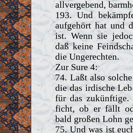
allvergebend, barm
193. Und bekämpfet
aufgehört hat und d
ist. Wenn sie jedoc
daß keine Feindscha
die Ungerechten.
Zur Sure 4:
74. Laßt also solch
die das irdische Le
für das zukünftige
ficht, ob er fällt 
bald großen Lohn 
75. Und was ist euch