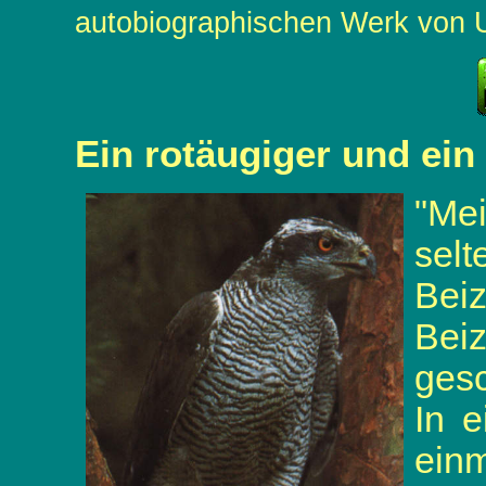
autobiographischen Werk von 
Ein rotäugiger und ein
"Me
sel
Bei
Bei
gesc
In e
ein