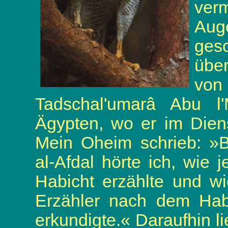
ver
Au
ge
übe
vo
Tadschal'umarâ Abu l
Ägypten, wo er im Diens
Mein Oheim schrieb: »
al-Afdal hörte ich, wie
Habicht erzählte und w
Erzähler nach dem Habi
erkundigte.« Daraufhin l