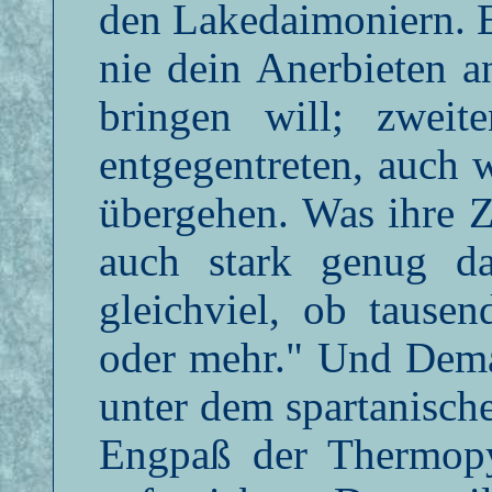
den Lakedaimoniern. 
nie dein Anerbieten a
bringen will; zwei
entgegentreten, auch 
übergehen. Was ihre Za
auch stark genug d
gleichviel, ob tause
oder mehr." Und Demar
unter dem spartanisch
Engpaß der Thermopy