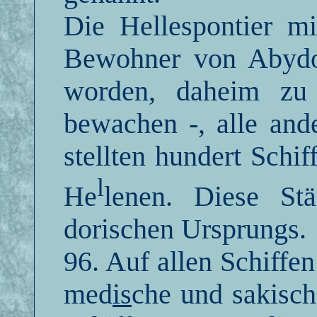
Die Hellespontier 
Bewohner von Abydo
worden, daheim zu
bewachen -, alle and
stellten hundert Schi
l
He
lenen. Diese Stä
dorischen Ursprungs.
96. Auf allen Schiffe
med
is
che und sakisc