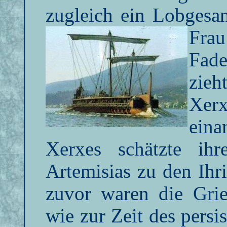
zugleich ein Lobgesa
Frau
Fad
zieh
Xer
eina
Xerxes schätzte ih
Artemisias zu den Ih
zuvor waren die Grie
wie zur Zeit des persi